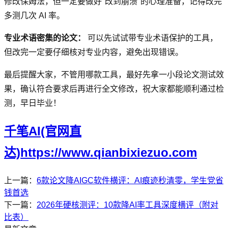
修改保姆法，但一定要做好"改到崩溃"的心理准备，记得改完
多测几次 AI 率。
专业术语密集的论文：
可以先试试带专业术语保护的工具，
但改完一定要仔细核对专业内容，避免出现错误。
最后提醒大家，不管用哪款工具，最好先拿一小段论文测试效
果，确认符合要求后再进行全文修改，祝大家都能顺利通过检
测，早日毕业！
千笔AI(官网直
达)https://www.qianbixiezuo.com
上一篇：
6款论文降AIGC软件横评：AI痕迹秒清零，学生党省
钱首选
下一篇：
2026年硬核测评：10款降AI率工具深度横评（附对
比表）