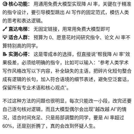
🧐 核心功能：
用通用免费大模型实现降 AI 率，关键在于精准
的指令设计，要引导模型跳出 AI 写作的固定范式，模仿人类
的思考和表达逻辑。
🔗 直达电梯：
无固定链接，用常用免费大模型即可
💡 适合人群：
预算为 0、愿意花时间研究指令、论文 AI 率不
算特别高的同学。
📝 实测心得：
这是零成本的选择，但直接说"帮我降 AI 率"效
果极差，必须给明确的指令，比如可以输入："参考人类学术
写作风格改写以下内容，补全缺失的主语，把碎片化短句整合
成有逻辑的长句，加入符合语境的细节表述，避免空泛套话，
保留所有专业术语和核心观点"。
不过这种方法的问题也很明显，每次只能改一小段，改完还要
自己逐句核对逻辑，而且大模型偶尔会出现"越改越 AI"的情
况，适合时间充足、只是局部调整的同学，要是 AI 率超过
60%，还是别折腾了，真的会改到怀疑人生。