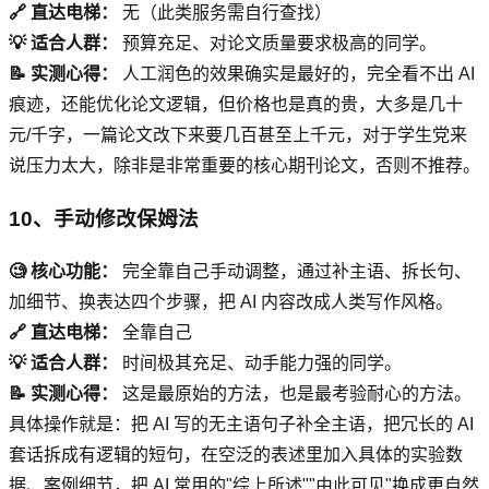
🔗 直达电梯：
无（此类服务需自行查找）
💡 适合人群：
预算充足、对论文质量要求极高的同学。
📝 实测心得：
人工润色的效果确实是最好的，完全看不出 AI
痕迹，还能优化论文逻辑，但价格也是真的贵，大多是几十
元/千字，一篇论文改下来要几百甚至上千元，对于学生党来
说压力太大，除非是非常重要的核心期刊论文，否则不推荐。
10、手动修改保姆法
🧐 核心功能：
完全靠自己手动调整，通过补主语、拆长句、
加细节、换表达四个步骤，把 AI 内容改成人类写作风格。
🔗 直达电梯：
全靠自己
💡 适合人群：
时间极其充足、动手能力强的同学。
📝 实测心得：
这是最原始的方法，也是最考验耐心的方法。
具体操作就是：把 AI 写的无主语句子补全主语，把冗长的 AI
套话拆成有逻辑的短句，在空泛的表述里加入具体的实验数
据、案例细节，把 AI 常用的"综上所述""由此可见"换成更自然