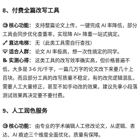
8、付费全篇改写工具
🧐 核心功能：
支持整篇论文上传，一键完成 AI 率降低，部分
工具会同步优化查重率，实现降 AI+ 降重一站式搞定。
🔗 直达电梯：
无（此类工具需自行查找）
💡 适合人群：
论文 AI 率极高，想一次性搞定的同学。
📝 实测心得：
这类工具的改写效率确实高，但价格普遍不
低，大多是 3-6 元/千字，一篇几万字的论文改下来要几十上
百块。而且部分工具的改写质量不稳定，有的改完逻辑混乱，
需要人工大量修正，甚至不如手动改的效果，建议先拿小段落
测试效果再决定要不要付费。
9、人工润色服务
🧐 核心功能：
由专业的学术编辑人工修改论文，从逻辑、表
达、AI 痕迹三个维度全面优化，质量有保障。