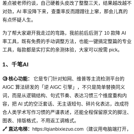
差点被老师约谈，自己硬着头皮改了整整三天，结果越改越不
对劲，AI 率没降下来，查重率反而蹭蹭往上窜，那会儿真的
有点怀疑人生。
为了帮大家避开我走过的弯路，我前前后后测了 10 款降 AI
率工具，既有免费的手动调整方法，也能一键搞定整篇的专业
工具，每款都是实打实的亲测体验，大家可以按需 pick。
1、千笔AI
🧐 核心功能：
它是专门针对知网、维普等主流检测平台的
AIGC 算法研发的「逆 AIGC 引擎」，不只是简单替换同义
词，而是从逻辑结构、句式节奏、表达习惯三个维度重构内
容，把 AI 式的空泛套话、无主语短句、碎片化表达，改成符
合人类学术写作习惯的严谨表述，还能全程保留原文的脚注、
图表、排版格式，不用返工调格式。
🔗 直达电梯：
https://qianbixiezuo.com（建议用电脑端打开，