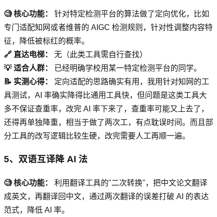
🧐 核心功能：
针对特定检测平台的算法做了定向优化，比如
专门适配知网或者维普的 AIGC 检测规则，针对性调整内容特
征，降低被标红的概率。
🔗 直达电梯：
无（此类工具需自行查找）
💡 适合人群：
已经明确学校用某一特定检测平台的同学。
📝 实测心得：
定向适配的思路确实有用，我用针对知网的工
具测试，AI 率确实降得比通用工具快，但问题是这类工具大
多不保证查重率，改完 AI 率下来了，查重率可能又上去了，
还得再单独降重，相当于做了两次工，有点耽误时间。而且部
分工具的改写逻辑比较生硬，改完需要人工再顺一遍。
5、双语互译降 AI 法
🧐 核心功能：
利用翻译工具的"二次转换"，把中文论文翻译
成英文，再翻译回中文，通过两次翻译的误差打破 AI 的表达
范式，降低 AI 率。