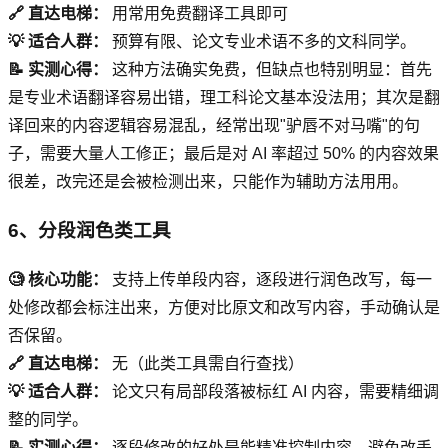
🔗 直达电梯：
用常用免费翻译工具即可
💡 适合人群：
预算有限、论文专业术语不多的文科同学。
📝 实测心得：
这种方法确实免费，但缺点也特别明显：首先
是专业术语翻译容易出错，理工科论文基本没法用；其次是翻
译回来的内容逻辑容易混乱，经常出现"驴唇不对马嘴"的句
子，需要大量人工修正；最后是对 AI 率超过 50% 的内容效果
很差，改完还是会被检测出来，只能作为辅助方法用用。
6、分段润色类工具
🧐 核心功能：
支持上传单段内容，逐段进行润色改写，每一
处修改都会标注出来，方便对比原文和改写内容，手动确认是
否保留。
🔗 直达电梯：
无（此类工具需自行查找）
💡 适合人群：
论文只有局部段落被标红 AI 内容，需要精细调
整的同学。
📝 实测心得：
逐段修改的好处是能精准控制内容，避免改丢