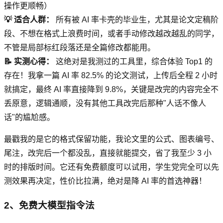
操作更顺畅）
💡 适合人群：
所有被 AI 率卡壳的毕业生，尤其是论文定稿阶
段、不想在格式上浪费时间，或者手动修改越改越乱的同学，
不管是局部标红段落还是全篇修改都能用。
📝 实测心得：
这绝对是我测过的工具里，综合体验 Top1 的
存在！我拿一篇 AI 率 82.5% 的论文测试，上传后全程 2 小时
就搞定，最终 AI 率直接降到 9.8%，关键是改完的内容完全不
丢原意，逻辑通顺，没有其他工具改完后那种"人话不像人
话"的尴尬感。
最戳我的是它的格式保留功能，我论文里的公式、图表编号、
尾注，改完后一个都没乱，直接就能提交，省了我至少 3 小
时的排版时间。它还有免费额度可以试用，学生党完全可以先
测效果再决定，性价比拉满，绝对是降 AI 率的首选神器！
2、免费大模型指令法