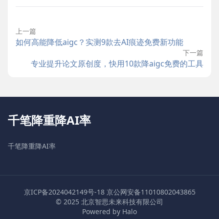
上一篇
如何高能降低aigc？实测9款去AI痕迹免费新功能
下一篇
专业提升论文原创度，快用10款降aigc免费的工具
千笔降重降AI率
千笔降重降AI率
京ICP备2024042149号-18
京公网安备11010802043865
© 2025 北京智思未来科技有限公司
Powered by Halo