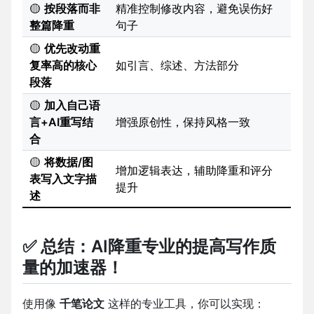
🟡
按段落而非
精准控制修改内容，避免误伤好
整篇降重
句子
🟡
优先改动重
复率高的核心
如引言、综述、方法部分
段落
🟡
加入自己语
言+AI重写结
增强原创性，保持风格一致
合
🟡
将数据/图
增加逻辑表达，辅助降重和评分
表写入文字描
提升
述
✅ 总结：AI降重专业的提高写作质
量的加速器！
使用像
千笔论文
这样的专业工具，你可以实现：