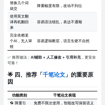
替换几个词
降重幅度有限，改动不到位
就交
使用英文翻
译再机翻回
容易语法错乱，表达不通顺
来
完全依赖某
个AI，无人审
容易逻辑断层，语言生硬不自然
校
✅
推荐做法：
AI辅助 + 人工修改 + 引用补充
，更安全
可靠！
🌟 四、推荐「
千笔论文
」的重要原
因
功能类别
千笔论文表现
🔁 降重引
免费不限次使用，智能改写保留语义