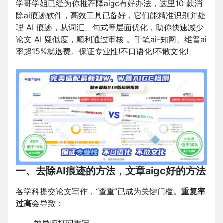
学哥学姐已经为你推荐降
aigc
有好办法，这里
10
款消
除
ai
痕迹软件，高效工具已备好，它们能精准识别并处
理
AI
痕迹，从词汇、句式等层面优化，助你快速减少
论文
AI
疑似度，顺利通过审核
。千笔
ai-
知网、维普
ai
率超
15%
就退费。保证专业性
!
不口语化
!
不散文化
!
一、去除AI痕迹的方法，文章aigc好的方法
各学科提交论文写作，“查重”已成为关键门槛。
重复率
过高
会导致：