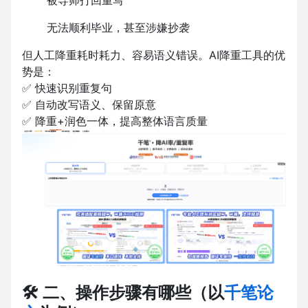
被导师打回重写
无法顺利毕业，甚至涉嫌抄袭
但人工降重耗时耗力、容易语义错误。AI降重工具的优
势是：
✅
快速识别重复句
✅
自动改写语义、保留原意
✅
降重+润色一体，提高整体语言质量
🛠 二、操作步骤有哪些（以
千笔论