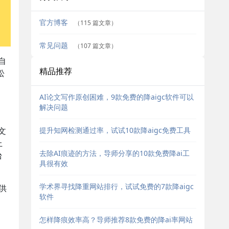
官方博客
（115 篇文章）
常见问题
（107 篇文章）
自
精品推荐
松
AI论文写作原创困难，9款免费的降aigc软件可以
解决问题
提升知网检测通过率，试试10款降aigc免费工具
文
上
去除AI痕迹的方法，导师分享的10款免费降ai工
台
具很有效
学术界寻找降重网站排行，试试免费的7款降aigc
供
软件
怎样降痕效率高？导师推荐8款免费的降ai率网站