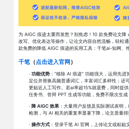
为 AIGC 痕迹太重而发愁？别焦虑！10 款免费论文降
改写、优化表达等操作，让论文内容自然流畅，轻松通过
款免费的降低 AIGC 痕迹的实用工具：千笔ai-知网、
千笔
（
点击进入官网
）
·
功能优势
：“移除 AI 痕迹” 功能强大，运
定位并替换高频普通词汇，丰富词汇多样性；还
更贴近人工写作。若
ai率超15%就退费，
同时提供
任务书、答辩 PPT 生成等功能，免费不限次生成 2
·
降 AIGC 效果
：大量用户反馈及实际测试表明，经
检测，与 AI 相关的重复率显著下降，论文质量
·
操作方式
：登录千笔 AI 官网，上传论文或粘贴