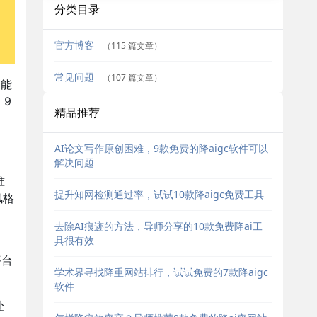
分类目录
官方博客
（115 篇文章）
常见问题
（107 篇文章）
智能
 9
精品推荐
AI论文写作原创困难，9款免费的降aigc软件可以
解决问题
准
提升知网检测通过率，试试10款降aigc免费工具
风格
、
去除AI痕迹的方法，导师分享的10款免费降ai工
具很有效
平台
学术界寻找降重网站排行，试试免费的7款降aigc
软件
处